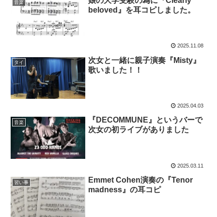
娘の大学受験の為に『Clearly
音楽
beloved』を耳コピしました。
2025.11.08
次女と一緒に親子演奏『Misty』
タイ
歌いました！！
2025.04.03
『DECOMMUNE』というバーで
音楽
次女の初ライブがありました
2025.03.11
Emmet Cohen演奏の『Tenor
習い事
madness』の耳コピ