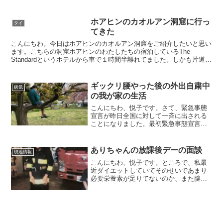
腰の調子が悪く会社の近くの整形外科の
リハビリに通ってました。どうやら股関
節がうまく足にハマってないらしい。こ
ホアヒンのカオルアン洞窟に行っ
タイ
れも年のせいかもしれませ...
てきた
こんにちわ。今日はホアヒンのカオルアン洞窟をご紹介したいと思い
ます。こちらの洞窟ホアヒンのわたしたちの宿泊しているThe
Standardというホテルから車で１時間半離れてました。しかも片道６
５０バーツ（3500円）くらいした。往復で７００...
ギックリ腰やった後の外出自粛中
病気
の我が家の生活
こんにちわ、悦子です。さて、緊急事態
宣言が昨日全国に対して一斉に出される
ことになりました。最初緊急事態宣言
は、７都道府県のみに制限されていたの
で、緊急事態宣言が出ていない近隣の茨
城県にパチンコに行く人が出て来たりと
ありちゃんの放課後デーの面談
現地情報
か普通の人間の思考では考え...
こんにちわ、悦子です。ところで、私最
近ダイエットしていてそのせいであまり
必要栄養素が足りてないのか、また腱鞘
炎になりました。しかも最近体の他の関
節も痛くなってきて困っています。走っ
た翌日は股関節痛くなるし、ピアノ弾き
すぎたら今度は腱鞘炎。た...