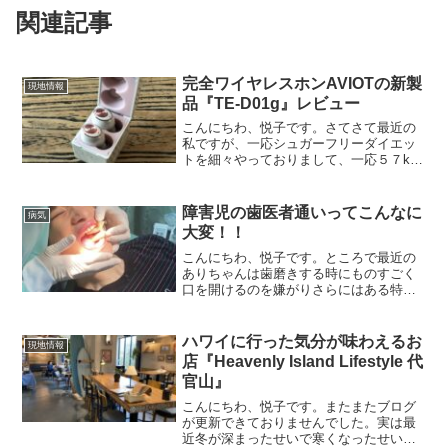
関連記事
完全ワイヤレスホンAVIOTの新製
現地情報
品『TE-D01g』レビュー
こんにちわ、悦子です。さてさて最近の
私ですが、一応シュガーフリーダイエッ
トを細々やっておりまして、一応５７kg
後半あたりの体重をキープしておりま
す。しかし、そこからが全く減らな
い。。多分停滞期なのかもしれません
障害児の歯医者通いってこんなに
病気
が、ある程度落ちてくるとその後...
大変！！
こんにちわ、悦子です。ところで最近の
ありちゃんは歯磨きする時にものすごく
口を開けるのを嫌がりさらにはある特定
の部位を磨こうと思うと体をそらしてな
かなか思うように歯を磨かせてくれなか
ったので、重い腰を上げて歯医者に連れ
ハワイに行った気分が味わえるお
現地情報
て行くことにしました。歯...
店『Heavenly Island Lifestyle 代
官山』
こんにちわ、悦子です。またまたブログ
が更新できておりませんでした。実は最
近冬が深まったせいで寒くなったせいか