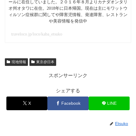
ールに在住していました。２０１６年８月よりカナダオンタリ
オ州オタワに在住。2018年に日本帰国。現在は主にモワットウ
ィルソン症候群に関してや障害児情報、発達障害、レストラン
や美容情報を発信中
traveloco.jp/loco/kaba_etsuko
現地情報
東京@日本
スポンサーリンク
シェアする
X
Facebook
LINE
Etsuko