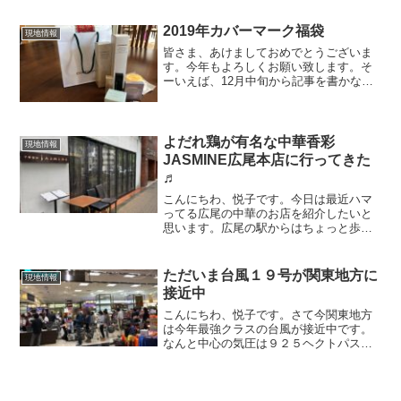
我が家の子供達は、冬休みがとにかく大
好き。ありちゃんも学校が好きとはい
2019年カバーマーク福袋
現地情報
え、毎日６時起きの生活はや...
皆さま、あけましておめでとうございま
す。今年もよろしくお願い致します。そ
ーいえば、12月中旬から記事を書かなく
なっておりました。まあ、一つにはこの
ワードプレスの書式が使いにくくなった
ことが原因だったりもするのですが、ま
あ最近は本当忙しいです...
よだれ鶏が有名な中華香彩
現地情報
JASMINE広尾本店に行ってきた
♬
こんにちわ、悦子です。今日は最近ハマ
ってる広尾の中華のお店を紹介したいと
思います。広尾の駅からはちょっと歩く
のですが、他にも支店が中目黒とかにも
あり、そちらもかなり高級なおしゃれな
お店だそうですよー中華香彩JASMINE広
ただいま台風１９号が関東地方に
現地情報
尾本店です。いつも...
接近中
こんにちわ、悦子です。さて今関東地方
は今年最強クラスの台風が接近中です。
なんと中心の気圧は９２５ヘクトパスカ
ルで中心付近の最大風速は５０m、最大
瞬間風速は７０mで、非常に強い勢力を
保ったまま10月12日夕方から夜にかけて
東海や関東にかなり接...