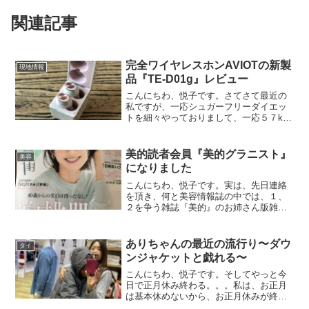
関連記事
完全ワイヤレスホンAVIOTの新製
現地情報
品『TE-D01g』レビュー
こんにちわ、悦子です。さてさて最近の
私ですが、一応シュガーフリーダイエッ
トを細々やっておりまして、一応５７kg
後半あたりの体重をキープしておりま
す。しかし、そこからが全く減らな
い。。多分停滞期なのかもしれません
美的読者会員『美的グラニスト』
美容
が、ある程度落ちてくるとその後...
になりました
こんにちわ、悦子です。実は、先日連絡
を頂き、何と美容情報誌の中では、１、
２を争う雑誌『美的』のお姉さん版雑誌
４０代以上をターゲットにした雑誌『美
的Grand』の美的グラニストに入選しまし
た。こんなことを言うとみんなには読者
ありちゃんの最近の流行り〜ダウ
タイ
モデルに選ばれたの...
ンジャケットと戯れる〜
こんにちわ、悦子です。そしてやっと今
日で正月休み終わる。。。私は、お正月
は基本休めないから、お正月休みが終わ
るのを今から楽しみにしています。でも