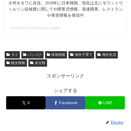
オ州オタワに在住。2018年に日本帰国。現在は主にモワットウ
ィルソン症候群に関してや障害児情報、発達障害、レストラン
や美容情報を発信中
traveloco.jp/loco/kaba_etsuko
タイ
バンコク
現地情報
海外子育て
海外生活
観光情報
未分類
スポンサーリンク
シェアする
X
Facebook
LINE
Etsuko