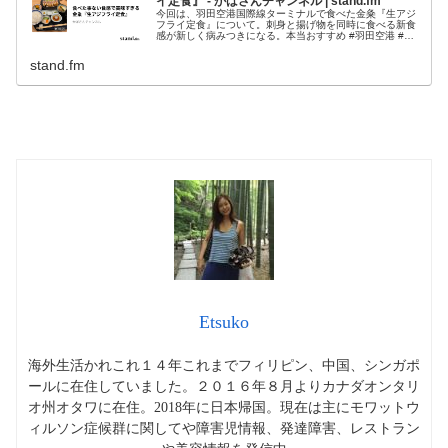
イ定食』 - かばさんチャンネル | stand.fm
今回は、羽田空港国際線ターミナルで食べた金粂『生アジ
フライ定食』について。刺身と揚げ物を同時に食べる新食
感が新しく病みつきになる。本当おすすめ #羽田空港 #グ
ルメ #食べ歩き
stand.fm
Etsuko
海外生活かれこれ１４年これまでフィリピン、中国、シンガポ
ールに在住していました。２０１６年８月よりカナダオンタリ
オ州オタワに在住。2018年に日本帰国。現在は主にモワットウ
ィルソン症候群に関してや障害児情報、発達障害、レストラン