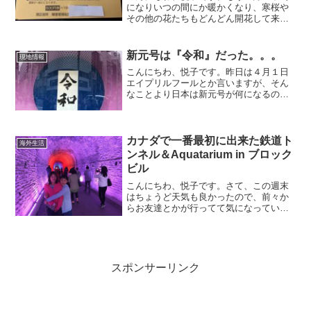
になりいつの間にか暖かくなり、寒桜や
その他の花たちもどんどん開花して来て
朝晩はまだ冷え込みますが、なんだか嬉
しい季節になって来ました。さて、そん
な中郵便屋さんから先日一通の封筒が書
新元号は『令和』だった。。。
現地情報
き書き留めで来ました。中...
こんにちわ、悦子です。昨日は４月１日
エイプリルフールとか言いますが、そん
なことより日本は新元号が何になるのか
盛り上がっていました。思えば平成も３
１年間で、平成元年を祝ったのがまるで
昨日のように思えるのは気のせいでしょ
うか？私も年を取ったもん...
カナダで一番最初に出来た鉄道ト
海外生活
ンネル＆Aquatarium in ブロック
ビル
こんにちわ、悦子です。さて、この週末
はちょうど天気も良かったので、前々か
らお友達とかが行ってて気になっていた
ブロックビルに行って来ました。この街
は、オタワから南に８０km南下したとこ
ろにあり人口約２万人の小さな街、町か
らはセントローレンス川...
スポンサーリンク