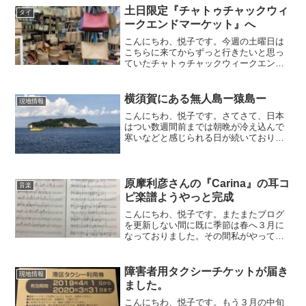
土日限定『チャトゥチャックウィ
タイ
ークエンドマーケット』へ
こんにちわ、悦子です。今週の土曜日は
こちらに来てからずっと行きたいと思っ
ていたチャトゥチャックウィークエンド
マーケットに行ってきました。こちらの
ウィークエンドマーケットは土日のみ開
催のマーケットで１５００店舗のお店が
横須賀にある無人島ー猿島ー
現地情報
出店してるそう。。なんか...
こんにちわ、悦子です。さてさて、日本
はつい数週間前までは朝晩が冷え込んで
寒いなどと感じられる日が続いておりま
したが、、ここ数日は快適な春を通り越
してもう夏がそこまで感じられるような
季節に一気に様変わり。今日も日中の気
温は２３度くらいまで上が...
原摩利彦さんの『Carina』の耳コ
音楽
ピ楽譜ようやっと完成
こんにちわ、悦子です。またまたブログ
を更新しない間に既に季節は春へ３月に
なっておりました。その間私がやってた
事と言えば取り立てて書く事もなく、勇
気を振り絞って投稿した耳コピ動画もあ
まり、反響がなくやっぱりYoutubeに動画
障害者用タクシーチケットが届き
現地情報
を上げるのって難...
ました。
こんにちわ、悦子です。もう３月の中旬