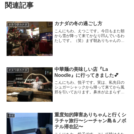
関連記事
カナダの冬の過ごし方
オタワ@カナダ
こんにちわ、えつこです。今日もまた朝
から雪が降って来てかなり凹んでいるわ
たしです。（笑）まず朝ありちゃんのタ
クシーが家に来るのにものすごく時間が
かかってしまったので、今日はわたしが
学校まで運転することになりました。し
かし、昨日車庫に車を入れ...
中華麺の美味しい店『La
オタワ@カナダ
Noodle』に行ってきました💕
こんにちわ、悦子です。実は、私先日の
シュガーシャックから帰って来てから風
邪を引いております。鼻水が止まらず鼻
をかみすぎていたら、まさかの鼻血。。
😱まあ、この時期にコートを着ないで外
を歩き回っていたツケがきました。早く
風邪良くならないかなーな...
重度知的障害ありちゃんと行くシ
タイ
ラチャ旅行〜シーチャン島＆ノボ
テル滞在記〜