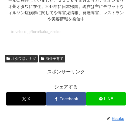
ールに在住していました。２０１６年８月よりカナダオンタリ
オ州オタワに在住。2018年に日本帰国。現在は主にモワットウ
ィルソン症候群に関してや障害児情報、発達障害、レストラン
や美容情報を発信中
traveloco.jp/loco/kaba_etsuko
オタワ@カナダ
海外子育て
スポンサーリンク
シェアする
X
Facebook
LINE
Etsuko