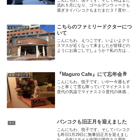
こんにちわ、悦子です。そして時はまた
流れ５月になり、ゴールデンウィークも
過ぎタイバンコクもまだまだ３７度や３
８度の暑い日が続いてますが、２、３日
前に雨が降ってからはちょっと日中は涼
しくなってきたように感じます。そして
こちらのファミリードクターにつ
オタワ@カナダ
バンコクは日本と違いゴー...
いて
こんにちわ、えつこです。いよいよクリ
スマスが近くなって来ましたが皆様どの
ようにお過ごしでしょうか？私の方は今
週末からカルガリーの義理兄のところへ
出かけるために毎日クリスマスショッピ
ングで大忙しです。そんなクリスマスも
押し迫った今日私のファミ...
『Maguro Cafe』にて忘年会🥂
オタワ@カナダ
こんにちわ、悦子です。いやー今週もず
っと寒くて雪も降っていてマイナス１０
度代の気温でマイナス２０度代の体感温
度の日々が続いています。しかし季節も
もう気づけば、師走。。。日本は暮れと
いうこともあり、忘年会シーズンで飲み
に行くことも多いのではな...
バンコクも旧正月を迎えました
タイ
こんにちわ、悦子です。そしてバンコク
も昨日1月29日に無事旧正月を迎えまし
た。今年はタイと中国の国交５０周年と