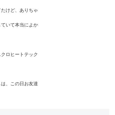
てたけど、ありちゃ
していて本当によか
ニクロヒートテック
しは、この日お友達