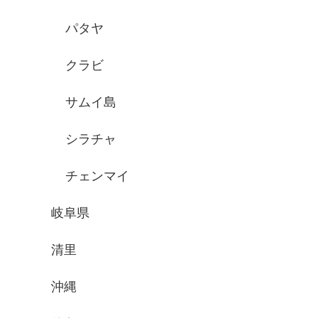
パタヤ
クラビ
サムイ島
シラチャ
チェンマイ
岐阜県
清里
沖縄