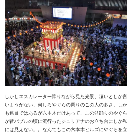
しかしエスカレーター降りながら見た光景、凄いとしか言
いようがない、何しろやぐらの周りのこの人の多さ、しか
も遠目ではあるが六本木だけあって、この盆踊りのやぐら
が昔バブルの頃に流行ったジュリアナのお立ち台にしか私
には見えない。。なんでもこの六本木ヒルズにやぐらを立