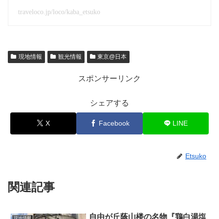
traveloco.jp/loco/kaba_etsuko
現地情報
観光情報
東京@日本
スポンサーリンク
シェアする
X
Facebook
LINE
Etsuko
関連記事
自由が丘蔭山楼の名物『鶏白湯塩
現地情報