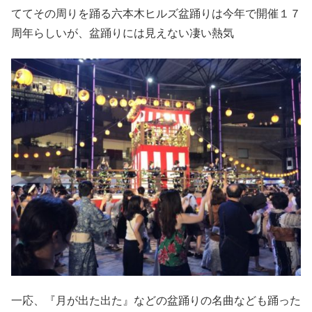
ててその周りを踊る六本木ヒルズ盆踊りは今年で開催１７
周年らしいが、盆踊りには見えない凄い熱気
一応、『月が出た出た』などの盆踊りの名曲なども踊った