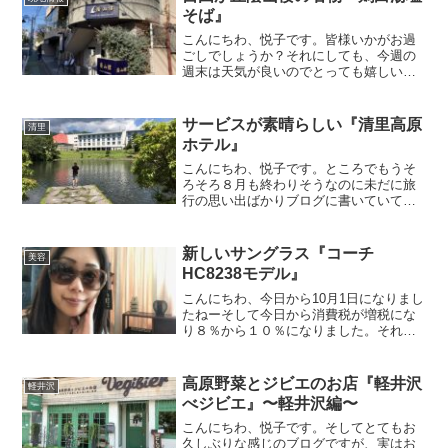
そば』
こんにちわ、悦子です。皆様いかがお過
ごしでしょうか？それにしても、今週の
週末は天気が良いのでとっても嬉しい。
どうやら3月並みの気温らしいので昨日は
ちょっと長めのお散歩にも行ってきまし
た。最近は腰と膝が痛かったので、お休
サービスが素晴らしい『清里高原
清里
みにしてましたが、また...
ホテル』
こんにちわ、悦子です。ところでもうそ
ろそろ８月も終わりそうなのに未だに旅
行の思い出ばかりブログに書いていてま
だまだ終わらなそうです。さて前回は飛
騨高山に行った時のお話をしましたが、
今回は東京に行く前に最後に立ち寄った
新しいサングラス『コーチ
美容
清里の思い出について語ろ...
HC8238モデル』
こんにちわ、今日から10月1日になりまし
たねーそして今日から消費税が増税にな
り８％から１０％になりました。それで
もカナダよりTaxが低いので、私はそんな
に増税になったと言う実感はありません
が、今日はずっとテレビでも増税が話題
高原野菜とジビエのお店『軽井沢
軽井沢
になっており、パ...
べジビエ』〜軽井沢編〜
こんにちわ、悦子です。そしてとてもお
久しぶりな感じのブログですが、実はお