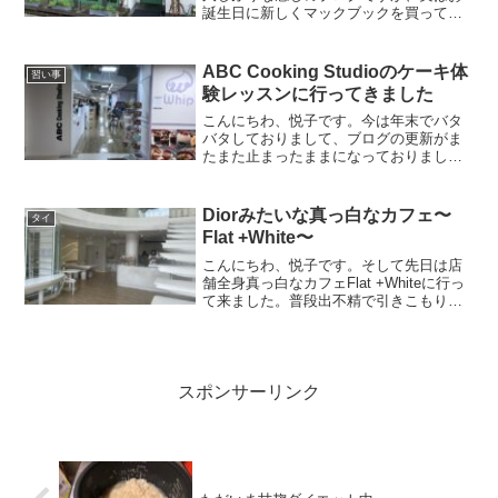
誕生日に新しくマックブックを買っても
らい写真の移動やパソコン音痴の私が苦
労して色々設定するのに時間がかかった
為こんなにお久しぶりのブログになって
ABC Cooking Studioのケーキ体
習い事
しまいました。しかもキー...
験レッスンに行ってきました
こんにちわ、悦子です。今は年末でバタ
バタしておりまして、ブログの更新がま
たまた止まったままになっておりました
が、今日はクリスマスイブに行ったABC
Cooking Studioの体験レッスンについて
書こうと思います。実は私はるか昔、そ
Diorみたいな真っ白なカフェ〜
タイ
う10...
Flat +White〜
こんにちわ、悦子です。そして先日は店
舗全身真っ白なカフェFlat +Whiteに行っ
て来ました。普段出不精で引きこもりが
ちな私ですが、日本からお友達が来ると
超社交的でアクティブな友人に感化さ
れ、にわかアクティブな人間になりま
す。この日もなん...
スポンサーリンク