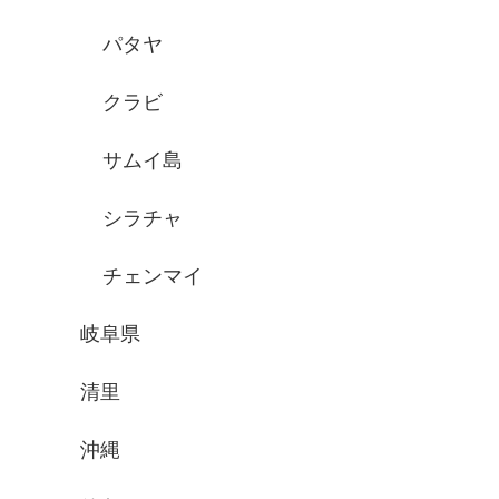
パタヤ
クラビ
サムイ島
シラチャ
チェンマイ
岐阜県
清里
沖縄