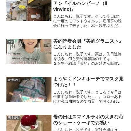
アン『イルバンビーノ（il
vinvino)』
こんにちわ、悦子です。そして今日は年
に一度のモワットウィルソン症候群の総
会に行って来ました。本当数年ぶりだっ
たので、昔見たことのある方が何人もい
て懐かしい気分になりました。そして新
しくお見かけする方も何人かいました。
美的読者会員『美的グラニスト』
美容
しかし肝心の我が家のあり...
になりました
こんにちわ、悦子です。実は、先日連絡
を頂き、何と美容情報誌の中では、１、
２を争う雑誌『美的』のお姉さん版雑誌
４０代以上をターゲットにした雑誌『美
的Grand』の美的グラニストに入選しまし
た。こんなことを言うとみんなには読者
ようやくドンキホーテでマスク見
現地情報
モデルに選ばれたの...
つけた！！
こんにちわ、悦子です。ところで今日は
午前中は歯医者でした。。。コロナある
けど私は虫歯なので放置しておくわけに
も行かず、行ってきました。もちろん待
合席はガラガラ、誰もいませんでした。
でも虫歯の治療もおわりご機嫌で帰途に
母の日はスマイルラボの大きな苺
現地情報
着くとなんとその途中のド...
のショートケーキでお祝い
こんにちわ、悦子です。実は今週はうち