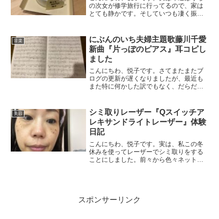
の次女が修学旅行に行ってるので、家は
とても静かです。そしていつも凄く振り
回してくる次女がいないので、私もゆっ
くり出来る時間が出来ました。今日はよ
うやっと１日暇な時間が出来たので、た
にぶんのいち夫婦主題歌藤川千愛
音楽
だいま家の断捨離中です。...
新曲『片っぽのピアス』耳コピし
ました
こんにちわ、悦子です。さてまたまたブ
ログの更新が遅くなりましたが、最近も
また特に何かした訳でもなく、だらだら
と過ごしておりましたが、来週から仕事
が忙しくなるので、その前に時間もあっ
たので一ヶ月ぶりに耳コピしてみまし
シミ取りレーザー『Qスイッチア
美容
た。今回はにぶんのいち夫婦...
レキサンドライトレーザー』体験
日記
こんにちわ、悦子です。実は、私この冬
休みを使ってレーザーでシミ取りをする
ことにしました。前々から色々ネットな
どで情報を集めたところによると、やは
りレーザーをした後は、UVテープみたい
なのを３日間貼らないといけないので、
長期で休みが取れるとき...
スポンサーリンク