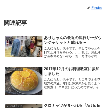
Etsuko
関連記事
ありちゃんの最近の流行り〜ダウ
タイ
ンジャケットと戯れる〜
こんにちわ、悦子です。そしてやっと今
日で正月休み終わる。。。私は、お正月
は基本休めないから、お正月休みが終わ
るのを今から楽しみにしています。でも
我が家の子供達は、冬休みがとにかく大
好き。ありちゃんも学校が好きとはい
2017年12月のお料理教室に参加
オタワ@カナダ
え、毎日６時起きの生活はや...
しました
こんにちわ、悦子です。ところでオタワ
地方の気温、昨日は冷凍庫かと思うよう
な気温（−２０度）だったのですが、今日
もー１６度でどうやら後で雪が降るらし
い。しかも来週一週間の予報見たら、水
曜日以外全て雪マーク。。雪って最初は
いいんだけど何日もこう...
クロナッツが食べれる『Art Is In
オタワ@カナダ