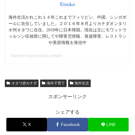
Etsuko
海外生活かれこれ１４年これまでフィリピン、中国、シンガポ
ールに在住していました。２０１６年８月よりカナダオンタリ
オ州オタワに在住。2018年に日本帰国。現在は主にモワットウ
ィルソン症候群に関してや障害児情報、発達障害、レストラン
や美容情報を発信中
traveloco.jp/loco/kaba_etsuko
オタワ@カナダ
海外子育て
海外生活
スポンサーリンク
シェアする
X
Facebook
LINE