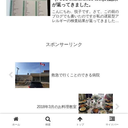
が返ってきました。
こんにちわ、悦子です。さて、この前の
ブログでも書いたのですが私の遅延型ア
レルギーの検査結果が返ってきましたが
予想していた通り私が食べると体調が悪
くなると自覚があったもの全て検査で引
っかかりました。。こちらが遅延型フー
ドアレルギー検査（Foo...
スポンサーリンク
救急で行くことのできる病院
2018年3月のお料理教室
ホーム
検索
トップ
サイドバー