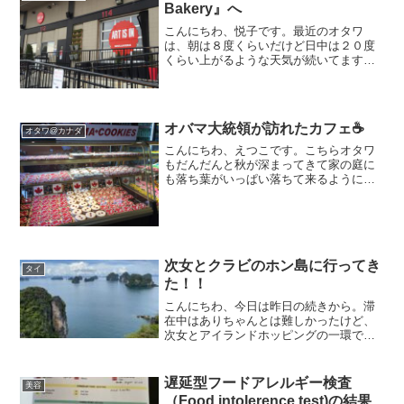
Bakery』へ
こんにちわ、悦子です。最近のオタワ
は、朝は８度くらいだけど日中は２０度
くらい上がるような天気が続いてます。
寒暖の差が激しいので、うちの子供達は
案の定風邪を引き、毎日鼻水垂らしなが
ら学校に通ってます。さて先週の日曜日
はえりかの初めてのピアノの...
オバマ大統領が訪れたカフェ☕️
オタワ@カナダ
こんにちわ、えつこです。こちらオタワ
もだんだんと秋が深まってきて家の庭に
も落ち葉がいっぱい落ちて来るようにな
りました。そこで早速学校帰りのえりか
に頼んで落ち葉拾いをしてもらいまし
た。本人はまんざらでもない様子で結構
楽しんで、落ち葉を拾ってく...
次女とクラビのホン島に行ってき
タイ
た！！
こんにちわ、今日は昨日の続きから。滞
在中はありちゃんとは難しかったけど、
次女とアイランドホッピングの一環で、
本島（Hong Island )に行ってきました。
前日にホテルのツアーデスクで一人２０
００バーツ（約８０００円）で予約、ホ
遅延型フードアレルギー検査
美容
ン島行きの...
（Food intolerence test)の結果