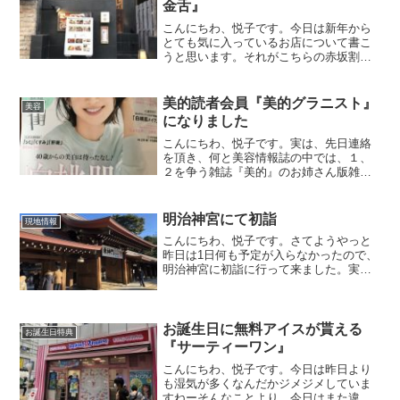
金舌』
こんにちわ、悦子です。今日は新年から
とても気に入っているお店について書こ
うと思います。それがこちらの赤坂割
烹 金舌です。こちらのお店は厳選和牛
を使った料理を堪能できるお店でなんと
言っても高級割烹のお店であるにも関わ
美的読者会員『美的グラニスト』
美容
らず、土日関わらずランチ料...
になりました
こんにちわ、悦子です。実は、先日連絡
を頂き、何と美容情報誌の中では、１、
２を争う雑誌『美的』のお姉さん版雑誌
４０代以上をターゲットにした雑誌『美
的Grand』の美的グラニストに入選しまし
た。こんなことを言うとみんなには読者
明治神宮にて初詣
現地情報
モデルに選ばれたの...
こんにちわ、悦子です。さてようやっと
昨日は1日何も予定が入らなかったので、
明治神宮に初詣に行って来ました。実
は、数年か前に元日に行ったときは、参
道の手前から列が出来ていてお参りする
のに５時間くらい待たされた経験があっ
たので、今回も混んでいた...
お誕生日に無料アイスが貰える
お誕生日特典
『サーティーワン』
こんにちわ、悦子です。今日は昨日より
も湿気が多くなんだかジメジメしていま
すねーそんなことより、今日はまた違う