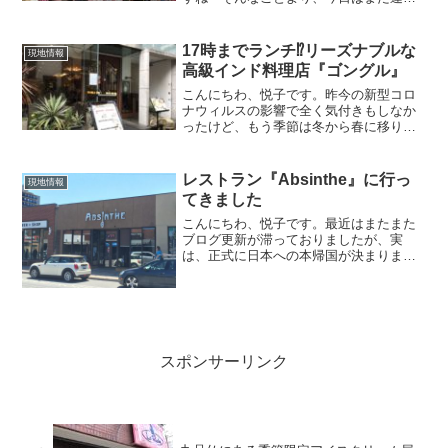
お誕生日特典を貰うため、サーティーワ
ンに行って来ました。こちらは渋谷のサ
ーティーワン結構店舗広そうに見えて中
17時までランチ⁉︎リーズナブルな
現地情報
はめちゃ狭い人が立てるス...
高級インド料理店『ゴングル』
こんにちわ、悦子です。昨今の新型コロ
ナウィルスの影響で全く気付きもしなか
ったけど、もう季節は冬から春に移り変
わろうとしているらしく日中はコートが
いらない日も徐々に増えています。しか
し私はと言えば以前にも増して家に未だ
レストラン『Absinthe』に行っ
現地情報
引きこもりがちです。今日...
てきました
こんにちわ、悦子です。最近はまたまた
ブログ更新が滞っておりましたが、実
は、正式に日本への本帰国が決まりまし
た。たった２年間のオタワ生活でした
が、今思うとあっという間でした。残り
あと少しのオタワ生活ですが、天気も良
いですし、思いっきり自然に戯...
スポンサーリンク