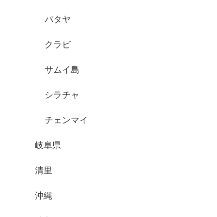
パタヤ
クラビ
サムイ島
シラチャ
チェンマイ
岐阜県
清里
沖縄