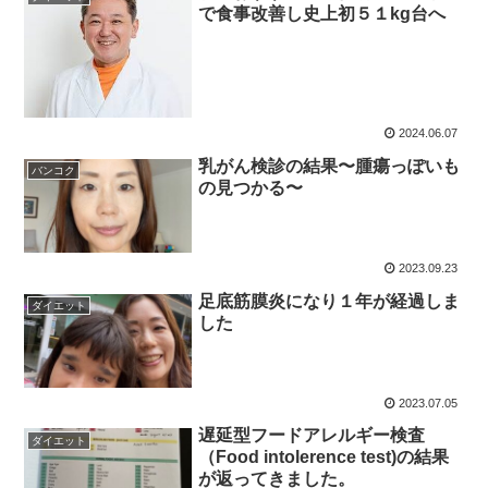
で食事改善し史上初５１kg台へ
2024.06.07
乳がん検診の結果〜腫瘍っぽいも
バンコク
の見つかる〜
2023.09.23
足底筋膜炎になり１年が経過しま
ダイエット
した
2023.07.05
遅延型フードアレルギー検査
ダイエット
（Food intolerence test)の結果
が返ってきました。