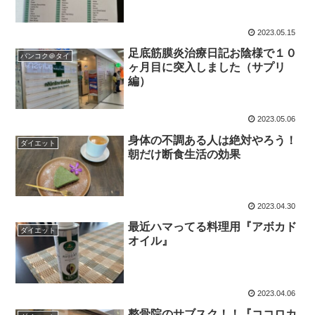
2023.05.15
足底筋膜炎治療日記お陰様で１０
バンコク＠タイ
ヶ月目に突入しました（サプリ
編）
2023.05.06
身体の不調ある人は絶対やろう！
ダイエット
朝だけ断食生活の効果
2023.04.30
最近ハマってる料理用『アボカド
ダイエット
オイル』
2023.04.06
整骨院のサブスク！！『ココロカ