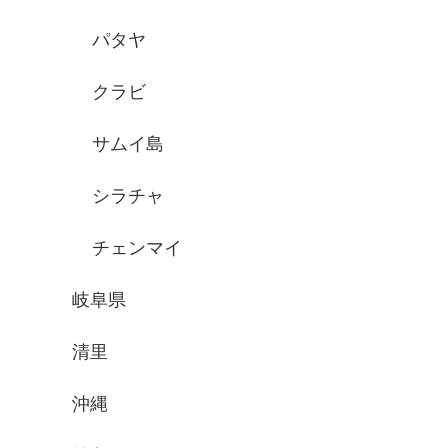
パタヤ
クラビ
サムイ島
シラチャ
チェンマイ
岐阜県
清里
沖縄